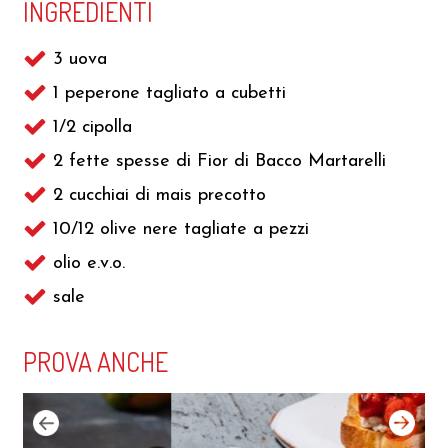
INGREDIENTI
3 uova
1 peperone tagliato a cubetti
1/2 cipolla
2 fette spesse di Fior di Bacco Martarelli
2 cucchiai di mais precotto
10/12 olive nere tagliate a pezzi
olio e.v.o.
sale
PROVA ANCHE
next
prev