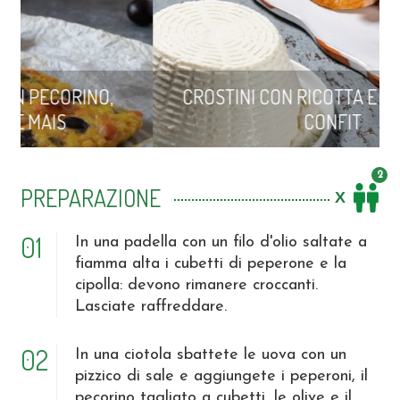
CROSTINI CON RICOTTA E POMODORINI
CONFIT
2
PREPARAZIONE
01
In una padella con un filo d'olio saltate a
fiamma alta i cubetti di peperone e la
cipolla: devono rimanere croccanti.
Lasciate raffreddare.
02
In una ciotola sbattete le uova con un
pizzico di sale e aggiungete i peperoni, il
pecorino tagliato a cubetti, le olive e il