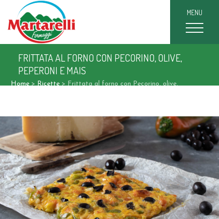
MENU
FRITTATA AL FORNO CON PECORINO, OLIVE,
PEPERONI E MAIS
Home
>
Ricette
>
Frittata al forno con Pecorino, olive,
peperoni e mais