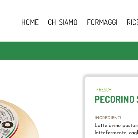
HOME
CHI SIAMO
FORMAGGI
RIC
I FRESCHI
PECORINO 
INGREDIENTI
Latte ovino pastor
lattofermento, cagli