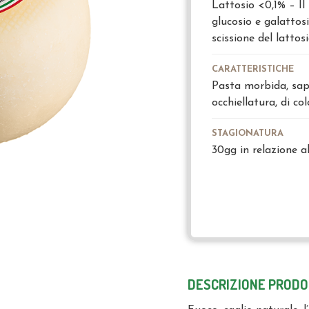
Lattosio <0,1% – I
glucosio e galattos
scissione del lattosi
CARATTERISTICHE
Pasta morbida, sap
occhiellatura, di col
STAGIONATURA
30gg in relazione a
DESCRIZIONE PROD