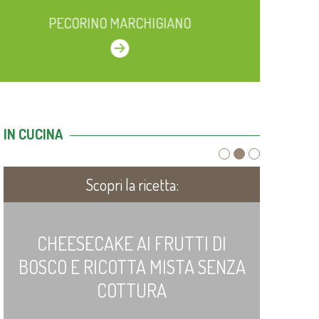
PECORINO MARCHIGIANO
IN CUCINA
Scopri la ricetta:
CHEESECAKE AI FRUTTI DI
BOSCO E RICOTTA MISTA SENZA
PIZZA
COTTURA