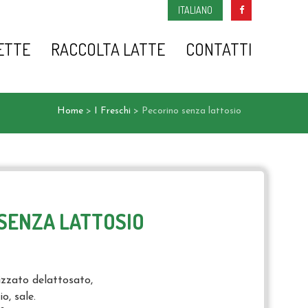
ITALIANO
ETTE
RACCOLTA LATTE
CONTATTI
Home
>
I Freschi
>
Pecorino senza lattosio
SENZA LATTOSIO
izzato delattosato,
o, sale.